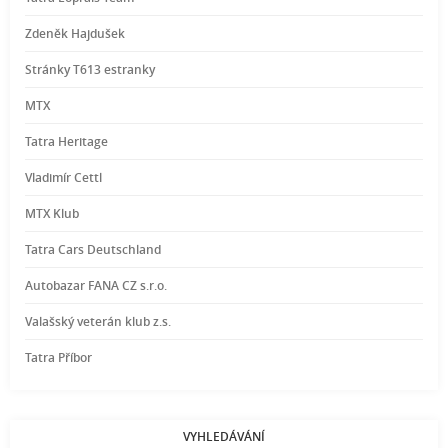
Zdeněk Hajdušek
Stránky T613 estranky
MTX
Tatra Heritage
Vladimír Cettl
MTX Klub
Tatra Cars Deutschland
Autobazar FANA CZ s.r.o.
Valašský veterán klub z.s.
Tatra Příbor
VYHLEDÁVÁNÍ