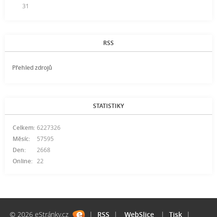
31
RSS
Přehled zdrojů
STATISTIKY
Celkem:
6227326
Měsíc:
57595
Den:
2668
Online:
22
© 2026 eStránky.cz
|
RSS
|
WebSlice
|
Tisk
|