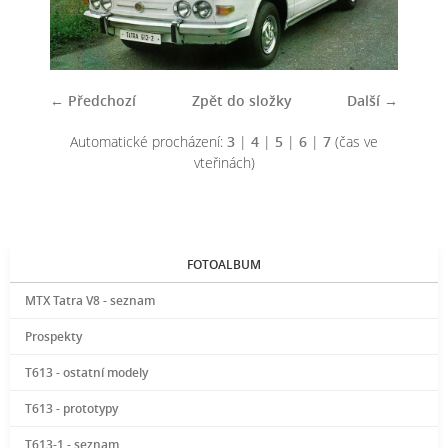
← Předchozí
Zpět do složky
Další →
Automatické procházení:
3
|
4
|
5
|
6
|
7
(čas ve
vteřinách)
FOTOALBUM
MTX Tatra V8 - seznam
Prospekty
T613 - ostatní modely
T613 - prototypy
T613-1 - seznam