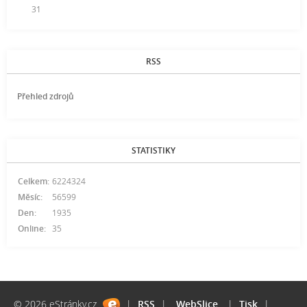
31
RSS
Přehled zdrojů
STATISTIKY
Celkem:
6224324
Měsíc:
56599
Den:
1935
Online:
35
© 2026 eStránky.cz
|
RSS
|
WebSlice
|
Tisk
|