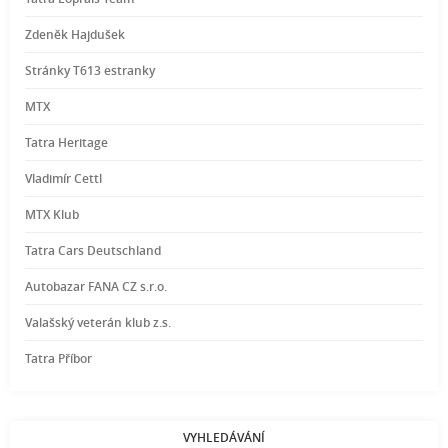
Zdeněk Hajdušek
Stránky T613 estranky
MTX
Tatra Heritage
Vladimír Cettl
MTX Klub
Tatra Cars Deutschland
Autobazar FANA CZ s.r.o.
Valašský veterán klub z.s.
Tatra Příbor
VYHLEDÁVÁNÍ