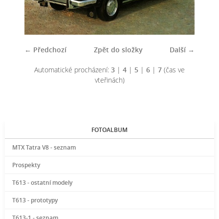
← Předchozí
Zpět do složky
Další →
Automatické procházení:
3
|
4
|
5
|
6
|
7
(čas ve
vteřinách)
FOTOALBUM
MTX Tatra V8 - seznam
Prospekty
T613 - ostatní modely
T613 - prototypy
T613-1 - seznam