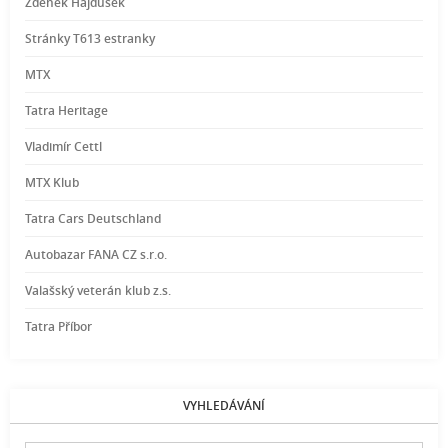
Zdeněk Hajdušek
Stránky T613 estranky
MTX
Tatra Heritage
Vladimír Cettl
MTX Klub
Tatra Cars Deutschland
Autobazar FANA CZ s.r.o.
Valašský veterán klub z.s.
Tatra Příbor
VYHLEDÁVÁNÍ