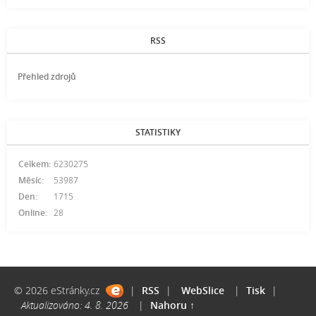
RSS
Přehled zdrojů
STATISTIKY
Celkem:
6230275
Měsíc:
53987
Den:
1715
Online:
28
© 2026 eStránky.cz
|
RSS
|
WebSlice
|
Tisk
|
Aktualizováno: 4. 8. 2026
|
Nahoru ↑