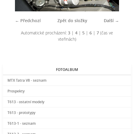
← Předchozí
Zpět do složky
Další →
Automatické procházení:
3
|
4
|
5
|
6
|
7
(čas ve
vteřinách)
FOTOALBUM
MTX Tatra V8 - seznam
Prospekty
T613 - ostatní modely
T613 - prototypy
T613-1 - seznam