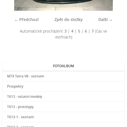
← Předchozí
Zpět do složky
Další →
Automatické procházení:
3
|
4
|
5
|
6
|
7
(čas ve
vteřinách)
FOTOALBUM
MTX Tatra V8 - seznam
Prospekty
T613 - ostatní modely
T613 - prototypy
T613-1 - seznam