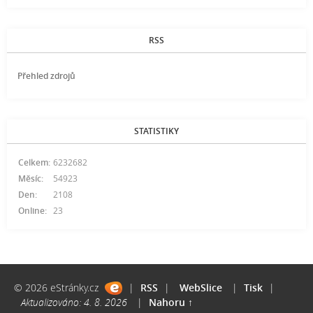
RSS
Přehled zdrojů
STATISTIKY
Celkem:
6232682
Měsíc:
54923
Den:
2108
Online:
23
© 2026 eStránky.cz
|
RSS
|
WebSlice
|
Tisk
|
Aktualizováno: 4. 8. 2026
|
Nahoru ↑