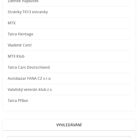
Zdeněk Hajdušek
Stránky T613 estranky
MTX
Tatra Heritage
Vladimír Cettl
MTX Klub
Tatra Cars Deutschland
Autobazar FANA CZ s.r.o.
Valašský veterán klub z.s.
Tatra Příbor
VYHLEDÁVÁNÍ