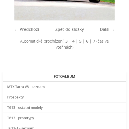
← Předchozí
Zpět do složky
Další →
Automatické procházení:
3
|
4
|
5
|
6
|
7
(čas ve
vteřinách)
FOTOALBUM
MTX Tatra V8 - seznam
Prospekty
T613 - ostatní modely
T613 - prototypy
T613-1 - seznam