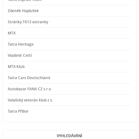
Zdeněk Hajdušek
Stránky T613 estranky
MTX
Tatra Heritage
Vladimír Cettl
MTX Klub
Tatra Cars Deutschland
Autobazar FANA CZ s.r.o.
Valašský veterán klub z.s.
Tatra Příbor
VYHLEDÁVÁNÍ