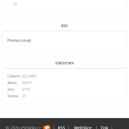
31
RSS
Přehled zdrojů
STATISTIKY
Celkem:
6227883
Měsíc:
55471
Den:
2716
Online:
27
© 2026 eStránky.cz
|
RSS
|
WebSlice
|
Tisk
|