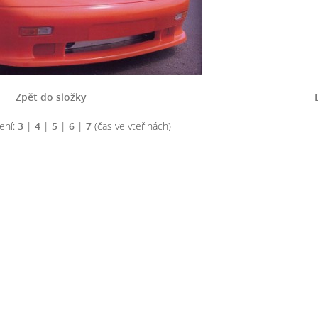
Zpět do složky
ení:
3
|
4
|
5
|
6
|
7
(čas ve vteřinách)