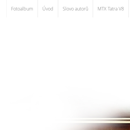
Fotoalbum
Úvod
Slovo autorů
MTX Tatra V8