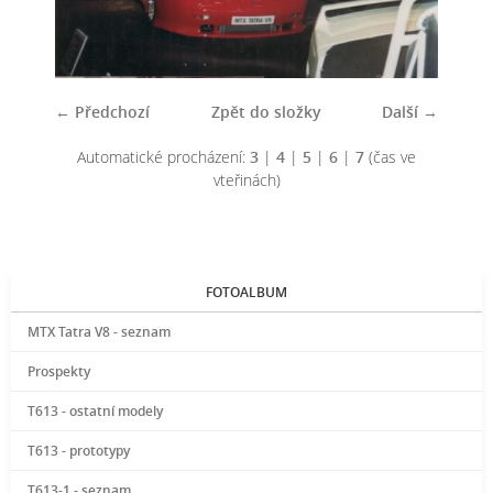
← Předchozí
Zpět do složky
Další →
Automatické procházení:
3
|
4
|
5
|
6
|
7
(čas ve
vteřinách)
FOTOALBUM
MTX Tatra V8 - seznam
Prospekty
T613 - ostatní modely
T613 - prototypy
T613-1 - seznam