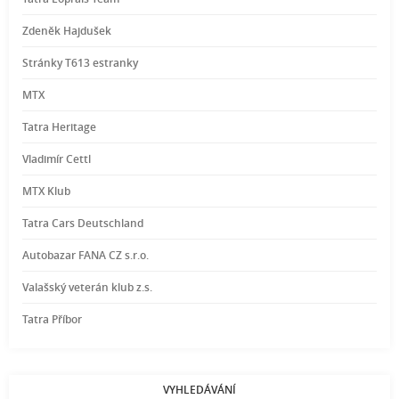
Zdeněk Hajdušek
Stránky T613 estranky
MTX
Tatra Heritage
Vladimír Cettl
MTX Klub
Tatra Cars Deutschland
Autobazar FANA CZ s.r.o.
Valašský veterán klub z.s.
Tatra Příbor
VYHLEDÁVÁNÍ