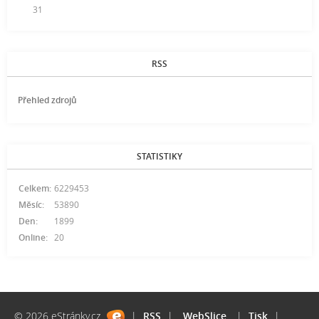
31
RSS
Přehled zdrojů
STATISTIKY
Celkem:
6229453
Měsíc:
53890
Den:
1899
Online:
20
© 2026 eStránky.cz
|
RSS
|
WebSlice
|
Tisk
|